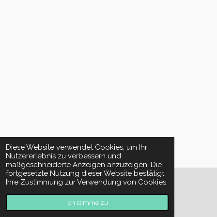
Diese Website verwendet Cookies, um Ihr
Nutzererlebnis zu verbessern und
maßgeschneiderte Anzeigen anzuzeigen. Die
fortgesetzte Nutzung dieser Website bestätigt
Ihre Zustimmung zur Verwendung von Cookies.
© 2023 - 2026 Räucherwerk & Zubehör
Mit Unterstützung von
Webador
Ich stimme zu