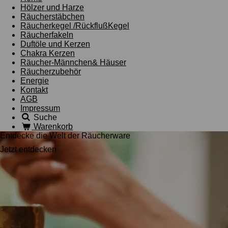
Hölzer und Harze
Räucherstäbchen
Räucherkegel /RückflußKegel
Räucherfakeln
Duftöle und Kerzen
Chakra Kerzen
Räucher-Männchen& Häuser
Räucherzubehör
Energie
Kontakt
AGB
Impressum
Suche
Warenkorb
Entdecke die Welt der Räucherware
Jetzt entdecken