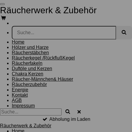
Zum
Räucherwerk & Zubehör
Hauptinhalt
springen
Home
Hölzer und Harze
Räucherstäbchen
Räucherkegel /RückflußKegel
Räucherfakeln
Duftöle und Kerzen
Chakra Kerzen
Räucher-Männchen& Häuser
Räucherzubehör
Energie
Kontakt
AGB
Impressum
Abholung im Laden
Räucherwerk & Zubehör
Home