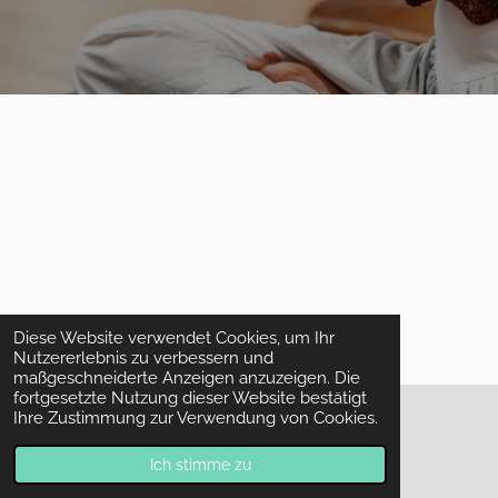
Diese Website verwendet Cookies, um Ihr
Nutzererlebnis zu verbessern und
maßgeschneiderte Anzeigen anzuzeigen. Die
fortgesetzte Nutzung dieser Website bestätigt
Ihre Zustimmung zur Verwendung von Cookies.
© 2023 - 2026 Räucherwerk & Zubehör
Mit Unterstützung von
Webador
Ich stimme zu