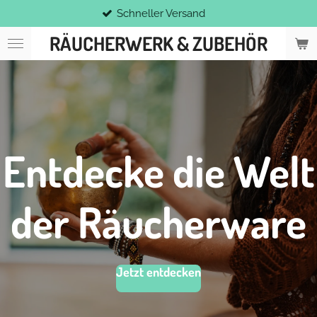
and
Abholung im La
Zum
Hauptinhalt
RÄUCHERWERK & ZUBEHÖR
springen
Entdecke die Welt
der Räucherware
Jetzt entdecken